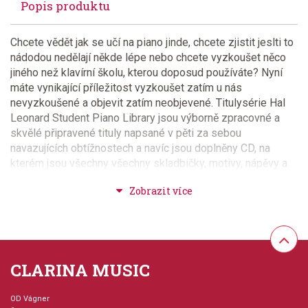
Popis produktu
Chcete vědět jak se učí na piano jinde, chcete zjistit jeslti to
nádodou nedělají někde lépe nebo chcete vyzkoušet něco
jiného než klavírní školu, kterou doposud používáte? Nyní
máte vynikající příležitost vyzkoušet zatím u nás
nevyzkoušené a objevit zatím neobjevené. Titulysérie Hal
Leonard Student Piano Library jsou výborně zpracovné a
skvělé připravené tituly napsané v pěti za sebou
navazujících obtížnostech a navíc jsou doplněny CD, na
kterém jsou všechny všechny skladbičky, motivy, nápěvy a
cvičení nahrány, aby měl žák představu o skladbě a mohl si ji
zahrát s nahrávkou na přiloženém CD. Většina skladeb je
doplněna o doprovod pro učitele. Jednotlivé obtížnosti
obsahují několik sešitů pro danou obtížnost a
například Lesson (lekce), Technique (technika),
Solos (přednesové skladby a skladbičky) a případně další
CLARINA MUSIC
přednesové sešity v dané obtížnosti..Všechny sešity jsou
velmi pěkně graficky zpracovány, včetně hudebních
doplňovaček, hádanek a kvízů. Chcete-li Vaše žáky učit
OD Vágner