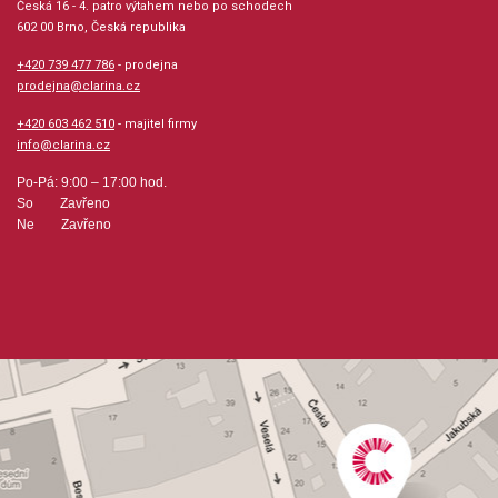
Česká 16 - 4. patro výtahem nebo po schodech
příjemnou a zábavnou formou, pak Vám v tom bude tato
602 00 Brno, Česká republika
série velmi zdatně pomáhat!!! Výborné, výborné, výborné !!!
+420 739 477 786
- prodejna
prodejna@clarina.cz
Provedení: sešit + CD
+420 603 462 510
- majitel firmy
info@clarina.cz
Série: Hal Leonard Student Piano Library
Po-Pá: 9:00 – 17:00 hod.
So Zavřeno
Hudební styl: noty pro hudební školy, hudba pro děti,
Ne Zavřeno
žáky a studenty
Velikost (rozměr): 23 x 30 cm
Počet skladeb: 17
Počet stran: 31
hudební úprava: klavír