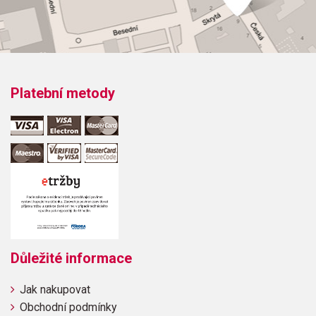
Obsazení: solo
Odběr minimálně 1 kus
Výrobce: Hal Leonard Corporation
Platební metody
Obsahuje:
El TorritoPorch SwingStubborn Little DonkeyLatin
LogicSpinnig DaydreamsSix Ate BeetsScavenger
HuntNothern OdeVenetian Boat SongThe DreamcatherEasy
Does ItBear TracksLyrical PreludeFolk DanceBoogie
BluesSecret AgentCapriccio
Důležité informace
Jak nakupovat
Obchodní podmínky