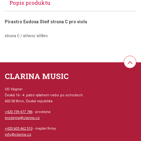
Popis produktu
Pirastro Eudoxa Steif struna C pro violu
struna C / střevo/ stříbro
CLARINA MUSIC
OD Vágner
Česká 16 - 4. patro výtahem nebo po schodech
602 00 Brno, Česká republika
+420 739 477 786
- prodejna
prodejna@clarina.cz
+420 603 462 510
- majitel firmy
info@clarina.cz