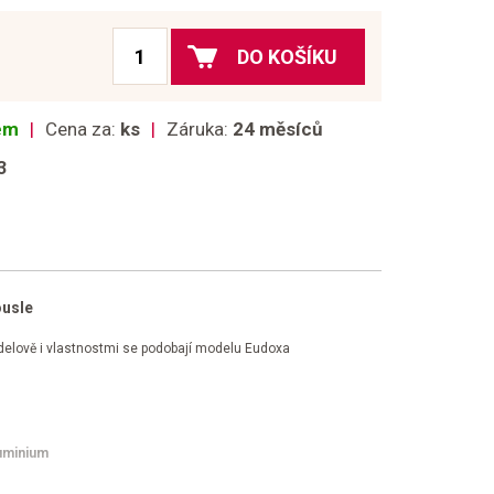
DO KOŠÍKU
dem
Cena za:
ks
Záruka:
24 měsíců
3
ousle
odelově i vlastnostmi se podobají modelu Eudoxa
luminium