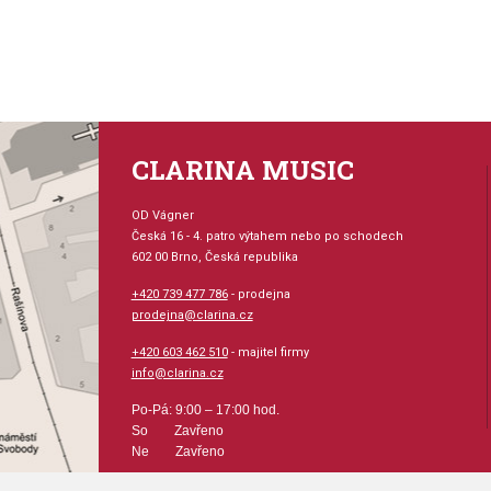
Pirastro Gold vi. - 215021
CLARINA MUSIC
OD Vágner
Česká 16 - 4. patro výtahem nebo po schodech
602 00 Brno, Česká republika
+420 739 477 786
- prodejna
prodejna@clarina.cz
+420 603 462 510
- majitel firmy
info@clarina.cz
Po-Pá: 9:00 – 17:00 hod.
So Zavřeno
Ne Zavřeno