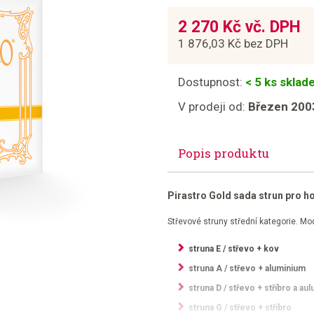
2 270 Kč vč. DPH
1 876,03 Kč bez DPH
Dostupnost:
< 5 ks skla
V prodeji od:
Březen 200
Popis produktu
Pirastro Gold sada strun pro h
Střevové struny střední kategorie. M
struna E / střevo + kov
struna A / střevo + aluminium
struna D / střevo + stříbro a au
struna G / střevo + stříbro