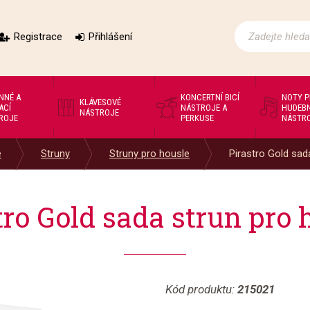
Registrace
Přihlášení
NNÉ A
KONCERTNÍ BICÍ
NOTY 
KLÁVESOVÉ
ACÍ
NÁSTROJE A
HUDEBN
NÁSTROJE
ROJE
PERKUSE
NÁSTR
e
Struny
Struny pro housle
Pirastro Gold sada
tro Gold sada strun pro 
Kód produktu:
215021