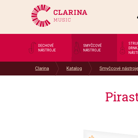
STRU
DECHOVÉ
SMYČCOVÉ
DRNK
NÁSTROJE
NÁSTROJE
NÁST
Clarina
Katalog
Smyčcové nástroj
Piras