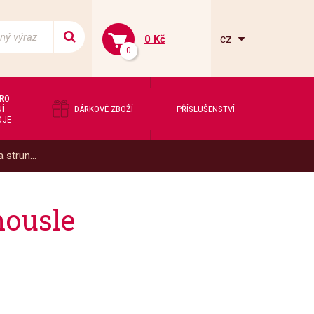
cz
0 Kč
0
PRO
Í
DÁRKOVÉ ZBOŽÍ
PŘÍSLUŠENSTVÍ
OJE
 strun...
housle