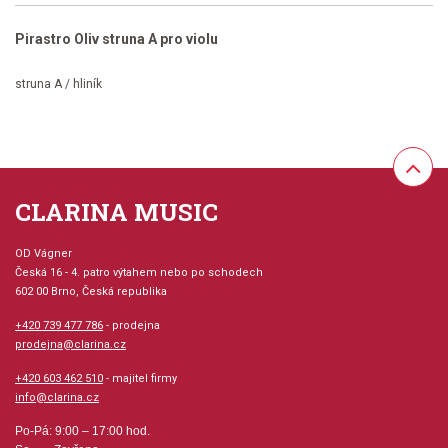
Pirastro Oliv struna A pro violu
struna A / hliník
CLARINA MUSIC
OD Vágner
Česká 16 - 4. patro výtahem nebo po schodech
602 00 Brno, Česká republika
+420 739 477 786
- prodejna
prodejna@clarina.cz
+420 603 462 510
- majitel firmy
info@clarina.cz
Po-Pá: 9:00 – 17:00 hod.