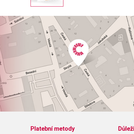
Platební metody
Důlež