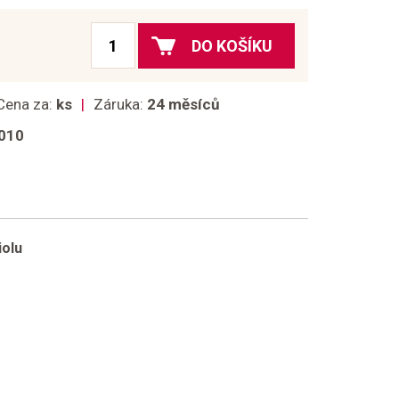
DO KOŠÍKU
Cena za:
ks
Záruka:
24 měsíců
010
iolu