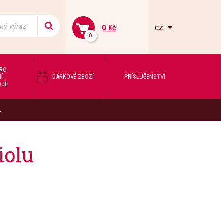
cz
0 Kč
0
PRO
Í
DÁRKOVÉ ZBOŽÍ
PŘÍSLUŠENSTVÍ
OJE
.
iolu