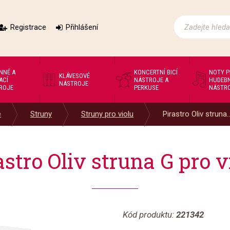
Registrace
Přihlášení
NNÉ A
KONCERTNÍ BICÍ
NOTY 
KLÁVESOVÉ
ACÍ
NÁSTROJE A
HUDEBN
NÁSTROJE
ROJE
PERKUSE
NÁSTR
e
Struny
Struny pro violu
Pirastro Oliv struna..
astro Oliv struna G pro v
Kód produktu:
221342