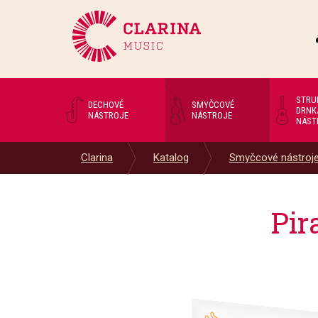
STRU
DECHOVÉ
SMYČCOVÉ
DRNK
NÁSTROJE
NÁSTROJE
NÁST
Clarina
Katalog
Smyčcové nástroj
Pir