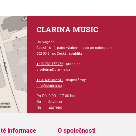
CLARINA MUSIC
OD Vágner
Česká 16 - 4. patro výtahem nebo po schodech
602 00 Brno, Česká republika
+420 739 477 786
- prodejna
prodejna@clarina.cz
+420 603 462 510
- majitel firmy
info@clarina.cz
Po-Pá: 9:00 – 17:00 hod.
So Zavřeno
Ne Zavřeno
ité informace
O společnosti