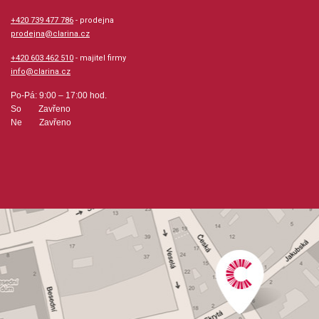
hudební úprava: melodie
+420 739 477 786
- prodejna
prodejna@clarina.cz
Obsazení: solo
+420 603 462 510
- majitel firmy
info@clarina.cz
Odběr minimálně 1 kus
Po-Pá: 9:00 – 17:00 hod.
So Zavřeno
Ne Zavřeno
Výrobce: Hal Leonard MGB Distribution
Obsahuje:
Artist's LifeThe Blue DanubeMorning JournalsPizzicato
PolkaRoses from the SouthTales from the Vienna
WoodsEmperor WaltzViennese BloodWine, Woman and
SongRadetzky March