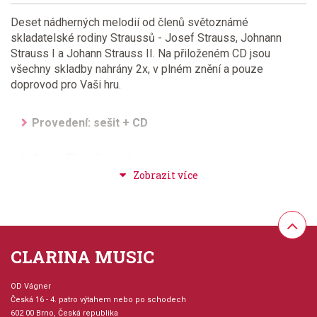
Deset nádherných melodií od členů světoznámé
skladatelské rodiny Straussů - Josef Strauss, Johnann
Strauss I a Johann Strauss II. Na přiloženém CD jsou
všechny skladby nahrány 2x, v plném znění a pouze
doprovod pro Vaši hru.
Provedení: sešit + CD
Série: Play Vienna!
Hudební styl: klasická + duchovní hudba
Velikost (rozměr): 23 x 30 cm
CLARINA MUSIC
Počet skladeb: 10
OD Vágner
Počet stran: 40
Česká 16 - 4. patro výtahem nebo po schodech
602 00 Brno, Česká republika