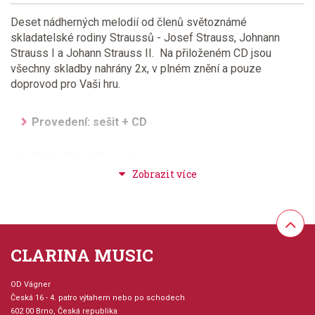
Deset nádherných melodií od členů světoznámé
skladatelské rodiny Straussů - Josef Strauss, Johnann
Strauss I a Johann Strauss II. Na přiloženém CD jsou
všechny skladby nahrány 2x, v plném znění a pouze
doprovod pro Vaši hru.
Provedení: sešit + CD
Série: Play Vienna!
Hudební styl: klasická + duchovní hudba
Velikost (rozměr): 23 x 30 cm
CLARINA MUSIC
Počet skladeb: 10
OD Vágner
Počet stran: 40
Česká 16 - 4. patro výtahem nebo po schodech
602 00 Brno, Česká republika