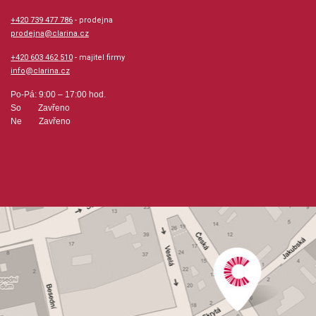
hudební úprava: melodie
+420 739 477 786
- prodejna
prodejna@clarina.cz
Obsazení: solo
+420 603 462 510
- majitel firmy
info@clarina.cz
Odběr minimálně 1 kus
Po-Pá: 9:00 – 17:00 hod.
So Zavřeno
Ne Zavřeno
Výrobce: Hal Leonard MGB Distribution
Obsahuje:
Artist's LifeThe Blue DanubeMorning JournalsPizzicato
PolkaRoses from the SouthTales from the Vienna
WoodsEmperor WaltzViennese BloodWine, Woman and
SongRadetzky March