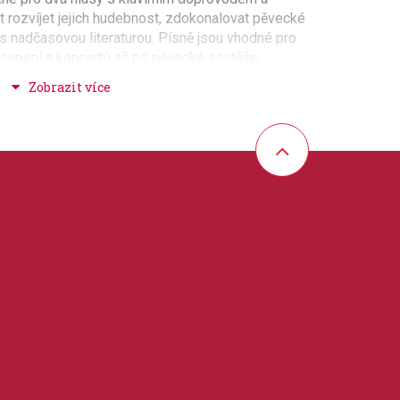
t rozvíjet jejich hudebnost, zdokonalovat pěvecké
s nadčasovou literaturou. Písně jsou vhodné pro
stoupení a koncertů až po pěvecké soutěže.
r Allan Poe)
rpoint)
inson)
asdale)
son)
t Millay)
ti)
rost)
er (Thomas Hood)