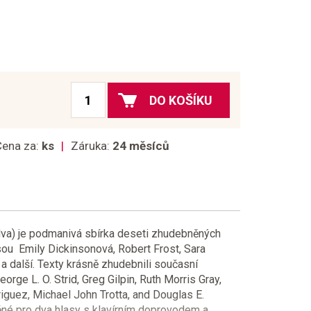
DO KOŠÍKU
Cena za:
ks
Záruka:
24 měsíců
va) je podmanivá sbírka deseti zhudebněných
sou Emily Dickinsonová, Robert Frost, Sara
a další. Texty krásně zhudebnili současní
rge L. O. Strid, Greg Gilpin, Ruth Morris Gray,
iguez, Michael John Trotta, and Douglas E.
né pro dva hlasy s klavírním doprovodem a