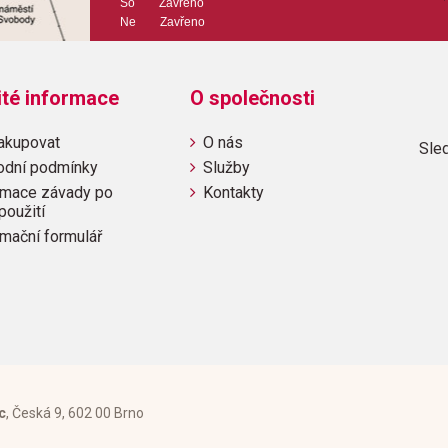
So Zavřeno
Ne Zavřeno
ité informace
O společnosti
akupovat
O nás
Sled
odní podmínky
Služby
mace závady po
Kontakty
použití
mační formulář
c
, Česká 9, 602 00 Brno