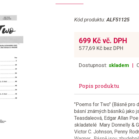
Kód produktu:
ALF51125
699 Kč vč. DPH
577,69 Kč bez DPH
Dostupnost:
skladem
Popis produktu
"Poems for Two" (Básně pro d
básní známých básníků jako j
Teasdaleová, Edgar Allan Poe 
skladatelé Mary Donnelly & Geo
Victor C. Johnson, Penny Rodr
Wagner. Básně jsou zhudebně