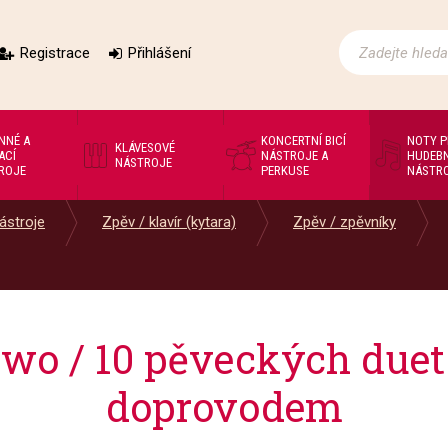
Registrace
Přihlášení
NNÉ A
KONCERTNÍ BICÍ
NOTY 
KLÁVESOVÉ
ACÍ
NÁSTROJE A
HUDEBN
NÁSTROJE
ROJE
PERKUSE
NÁSTR
ástroje
Zpěv / klavír (kytara)
Zpěv / zpěvníky
wo / 10 pěveckých duet
doprovodem