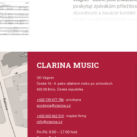
poskytují zpěvákům příležitos
dovednosti a navázat kontakt 
široké využití od školních vy
Seznam písní
A Dream Within a Dream (Edga
For the Beauty (Folliott S. Pie
Hope Is the Thing (Emily Dick
CLARINA MUSIC
Life Has Loveliness (Sara Te
O Wind (Robert Louis Steven
On Yonder Hill (Edna St.Vincen
OD Vágner
The Rainbow (Christina Rosset
Česká 16 - 4. patro výtahem nebo po schodech
602 00 Brno, Česká republika
The Road Not Taken (Robert F
The Stars Are with the Voyag
+420 739 477 786
- prodejna
Wind on the Hill (A.A.Milne)
prodejna@clarina.cz
+420 603 462 510
- majitel firmy
info@clarina.cz
Po-Pá: 9:00 – 17:00 hod.