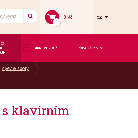
cz
0 Kč
0
PRO
Í
DÁRKOVÉ ZBOŽÍ
PŘÍSLUŠENSTVÍ
OJE
Zpěv & sbory
 s klavírním