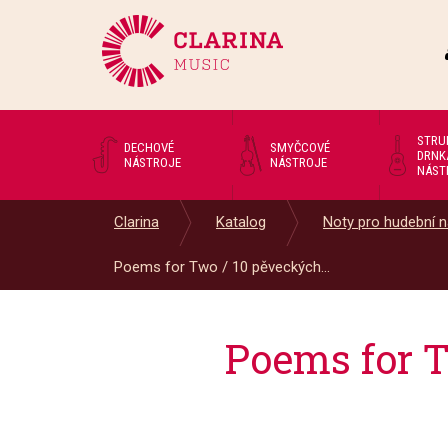
STRU
DECHOVÉ
SMYČCOVÉ
DRNK
NÁSTROJE
NÁSTROJE
NÁST
Clarina
Katalog
Noty pro hudební n
Poems for Two / 10 pěveckých...
Poems for T