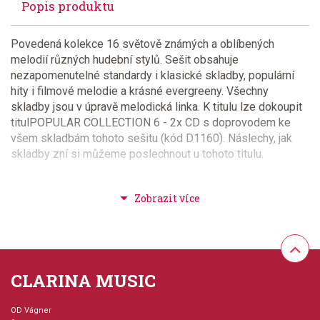
Popis produktu
Povedená kolekce 16 světově známých a oblíbených
melodií různých hudební stylů. Sešit obsahuje
nezapomenutelné standardy i klasické skladby, populární
hity i filmové melodie a krásné evergreeny. Všechny
skladby jsou v úpravě melodická linka. K titulu lze dokoupit
titulPOPULAR COLLECTION 6 - 2x CD s doprovodem ke
všem skladbám tohoto sešitu (kód D1160). Náslechy, jak
skladby zní si můžeme poslechnout u tohoto titulu.
Provedení: sešit - měkká vazba
Série: Popular Collection
Aranžér: Himmer-Perez, Arturo
CLARINA MUSIC
Hudební styl: populární + rocková hudba, muzikály +
OD Vágner
film + televize, latinsko-americká hudba +