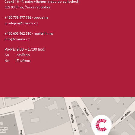
Česká 16 - 4. patro výtahem nebo po schodech
flamenco, klasická + duchovní hudba, jazz + blues +
602 00 Brno, Česká republika
ragtime + swing, evergreeny + oblíbené melodie
+420 739 477 786
- prodejna
prodejna@clarina.cz
Velikost (rozměr): 23 x 30 cm
+420 603 462 510
- majitel firmy
info@clarina.cz
Počet skladeb: 16
Po-Pá: 9:00 – 17:00 hod.
So Zavřeno
Počet stran: 29
Ne Zavřeno
hudební úprava: melodie
Obsazení: solo
Odběr minimálně 1 kus
Výrobce: Edition DUX