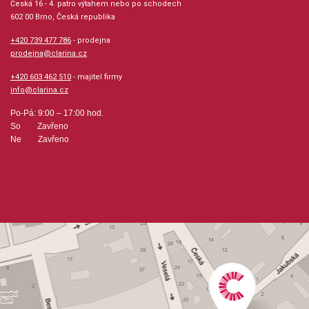
Česká 16 - 4. patro výtahem nebo po schodech
formou, pak Vám v tom bude tato série velmi zdatně
602 00 Brno, Česká republika
pomáhat !!! Velmi povedené !!!
+420 739 477 786
- prodejna
prodejna@clarina.cz
Provedení: sešit + CD
+420 603 462 510
- majitel firmy
info@clarina.cz
Série: Alfred's Premier Piano Course
Po-Pá: 9:00 – 17:00 hod.
So Zavřeno
Jazyk: anglicky
Ne Zavřeno
Hudební styl: noty pro hudební školy, hudba pro děti,
žáky a studenty
Velikost (rozměr): 23 x 30 cm
Počet skladeb: 25
Počet stran: 32