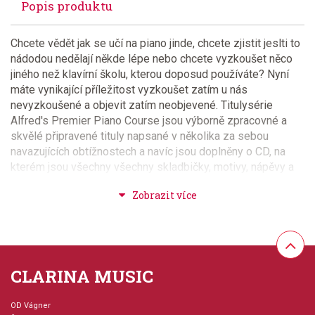
Popis produktu
Chcete vědět jak se učí na piano jinde, chcete zjistit jeslti to
nádodou nedělají někde lépe nebo chcete vyzkoušet něco
jiného než klavírní školu, kterou doposud používáte? Nyní
máte vynikající příležitost vyzkoušet zatím u nás
nevyzkoušené a objevit zatím neobjevené. Titulysérie
Alfred's Premier Piano Course jsou výborně zpracovné a
skvělé připravené tituly napsané v několika za sebou
navazujících obtížnostech a navíc jsou doplněny o CD, na
kterém jsou všechny všechny skladbičky, motivy, nápěvy a
cvičení nahrány, aby měl žák představu o skladbě a mohl si ji
zahrát s nahrávkou na přiloženém CD. Většina skladeb je
doplněna o doprovod pro učitele. Jednotlivé obtížnosti
obsahují několik sešitů pro danou obtížnost a
například Lesson (lekce), Theory (teorie), Performance
(vystoupení) a případně další přednesové sešity v dané
CLARINA MUSIC
obtížnosti..Všechny sešity jsou velmi pěkně graficky
zpracovány, včetně hudebních doplňovaček, hádanek a
kvízů. Chcete-li Vaše žáky učit příjemnou a zábavnou
OD Vágner