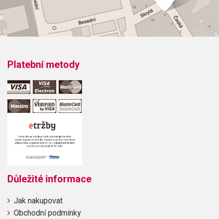
hudební úprava: klavír
Obsazení: solo
Odběr minimálně 1 kus
Platební metody
Výrobce: ALFRED PUBLISHING CO.,INC.
Obsahuje:
Anvill ChorusAt the Father-DaughterBackyard Camp-
OutBamboo LeavesBeep! Beep!BubblegumCandyCloud
PicturesFavortie ThingsFooba Wooba JohnGrandfather´s
ClockHey, Rock and Roll Man!I Like SoccerLittle Boogie,
AMister FleaThe MoviesMulberry BushMy Best FriendMy
Důležité informace
Dog HenryMy LaptopRecessSleep OverStarlightTake a
JourneyTwo-Note Tune
Jak nakupovat
Obchodní podmínky