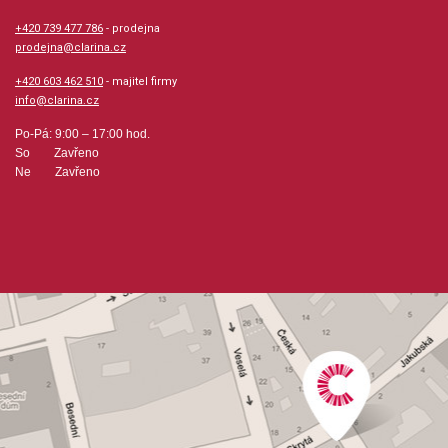
pomáhat !!! Velmi povedené !!!
+420 739 477 786
- prodejna
prodejna@clarina.cz
Provedení: sešit - měkká vazba
+420 603 462 510
- majitel firmy
info@clarina.cz
Série: Alfred's Premier Piano Course
Po-Pá: 9:00 – 17:00 hod.
So Zavřeno
Jazyk: anglicky
Ne Zavřeno
Hudební styl: výukové + instruktážní tituly a školy,
hudba pro děti, žáky a studenty
Velikost (rozměr): 23 x 30 cm
Počet stran: 32
hudební úprava: klavír
Obsazení: solo