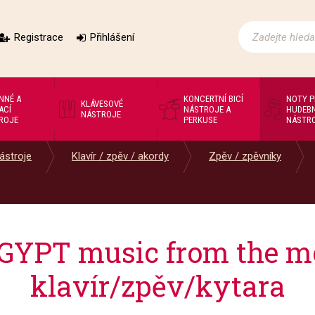
Registrace
Přihlášení
NNÉ A
KONCERTNÍ BICÍ
NOTY 
KLÁVESOVÉ
ACÍ
NÁSTROJE A
HUDEBN
NÁSTROJE
ROJE
PERKUSE
NÁSTR
ástroje
Klavír / zpěv / akordy
Zpěv / zpěvníky
YPT music from the mo
klavír/zpěv/kytara