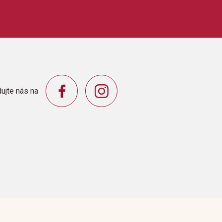
Music Company
's Reprise)The Burning BushDeath Of The First
porahI Will Get ThereThe PlaguesPlaying With
hrough Heaven's EyesWhen You Believe
ujte nás na