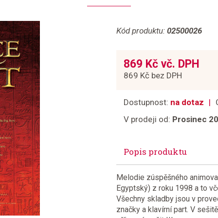
Kód produktu:
02500026
869 Kč vč. DPH
869 Kč bez DPH
Dostupnost:
na dotaz
V prodeji od:
Prosinec 2
Popis produktu
Melodie zúspěšného animovan
Egyptský) z roku 1998 a to v
Všechny skladby jsou v prove
značky a klavírní part. V seši