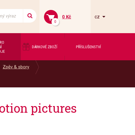
cz
0 Kč
0
PRO
Í
DÁRKOVÉ ZBOŽÍ
PŘÍSLUŠENSTVÍ
OJE
Zpěv & sbory
tion pictures