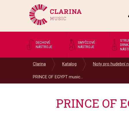
STRU
DECHOVÉ
SMYČCOVÉ
DRNK
NÁSTROJE
NÁSTROJE
NÁST
Clarina
Katalog
Noty pro hudební n
PRINCE OF EGYPT music...
PRINCE OF EG