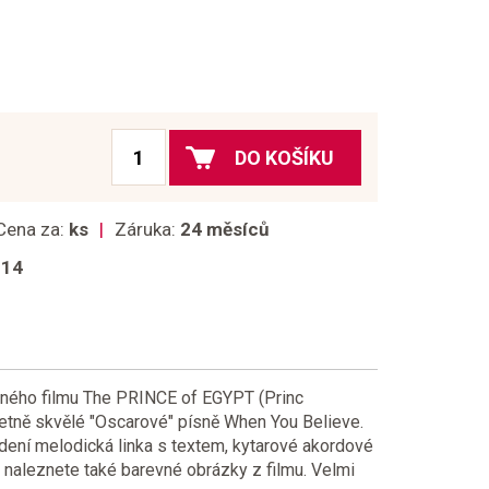
DO KOŠÍKU
Cena za:
ks
Záruka:
24 měsíců
014
ého filmu The PRINCE of EGYPT (Princ
četně skvělé "Oscarové" písně When You Believe.
dení melodická linka s textem, kytarové akordové
tě naleznete také barevné obrázky z filmu. Velmi