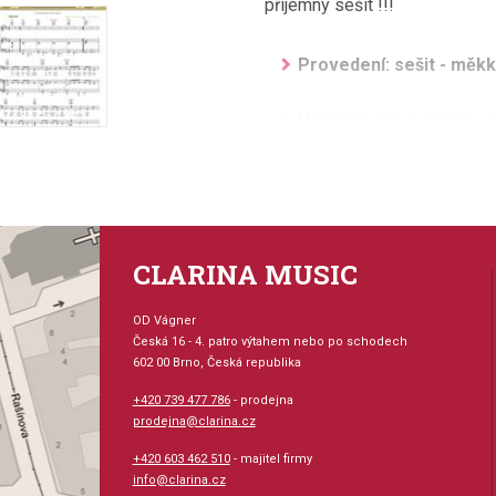
příjemný sešit !!!
Provedení: sešit - měk
Hudební styl: muzikály +
Velikost (rozměr): 23 x
Počet skladeb: 11
CLARINA MUSIC
Počet stran: 72
OD Vágner
hudební úprava: klavír /
Česká 16 - 4. patro výtahem nebo po schodech
602 00 Brno, Česká republika
Obsazení: solo
+420 739 477 786
- prodejna
prodejna@clarina.cz
Odběr minimálně 1 kus
+420 603 462 510
- majitel firmy
info@clarina.cz