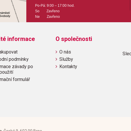
Výrobce: Cherry Lane 
Po-Pá: 9:00 – 17:00 hod.
So Zavřeno
Ne Zavřeno
Obsahuje:
All I Ever Wanted (with Queen
ité informace
O společnosti
BornDeliver UsFollowing Tzip
The Big BoysThe ReprimandT
akupovat
O nás
Sled
odní podmínky
Služby
mace závady po
Kontakty
použití
mační formulář