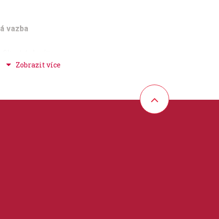
ká vazba
 film + televize
 30 cm
 zpěv / akordy