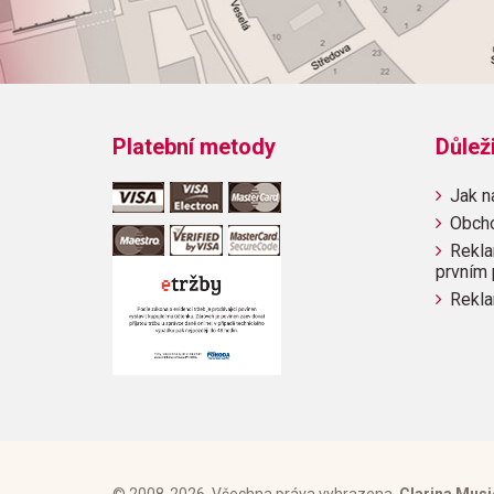
Platební metody
Důlež
Jak n
Obch
Rekla
prvním 
Rekla