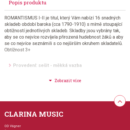
Popis produktu
ROMANTISMUS I-II je titul, který Vám nabízí 16 snadných
skladeb období baroka (cca 1790-1910) s mírně stoupající
obtížností jednotlivých skladeb. Skladby jsou vybrány tak,
aby se co nejvíce rozvíjela přirozená hudebnost žáků a aby
se co nejvíce seznámili s co nejširším okruhem skladatelů.
Obtížnost 3+
Provedení: sešit - měkká vazba
Série: Progresivní klavír
Hudební styl: klasická + duchovní hudba
Velikost (rozměr): 22 x 29 cm
CLARINA MUSIC
Počet skladeb: 16
OD Vágner