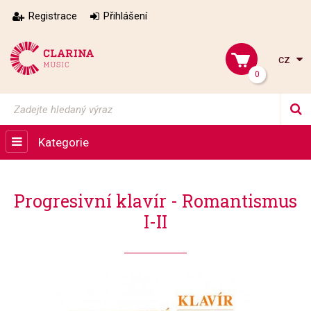
Registrace
Přihlášení
cz
0
Kategorie
Progresivní klavír - Romantismus
I-II