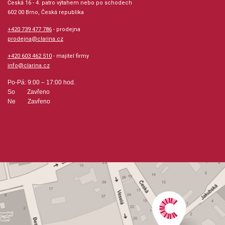
Česká 16 - 4. patro výtahem nebo po schodech
602 00 Brno, Česká republika
Počet stran: 16
+420 739 477 786
- prodejna
hudební úprava: klavír
prodejna@clarina.cz
+420 603 462 510
- majitel firmy
Obsazení: solo
info@clarina.cz
Po-Pá: 9:00 – 17:00 hod.
Odběr minimálně 1 kus
So Zavřeno
Ne Zavřeno
Výrobce: KVINTA PRAGUE
Obsahuje:
Andantino (Schubert)Tempo di Valse (Schubert)Old French
Song (Tschaikovski)The Wild Rider (Schumann)The First
Loss (Schumann)In an Old Russian Church
(Tschaikovski)Marsch (Schubert)Andante (Mendelssohn-
Bartholdy)Larho (Schubert)Morning Prayer
(Tschaikovski)Northern Song (Schumann)Barcarolle