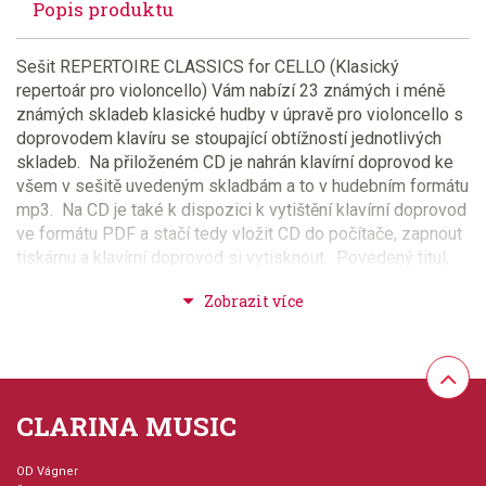
Popis produktu
Sešit REPERTOIRE CLASSICS for CELLO (Klasický
repertoár pro violoncello) Vám nabízí 23 známých i méně
známých skladeb klasické hudby v úpravě pro violoncello s
doprovodem klavíru se stoupající obtížností jednotlivých
skladeb. Na přiloženém CD je nahrán klavírní doprovod ke
všem v sešitě uvedeným skladbám a to v hudebním formátu
mp3. Na CD je také k dispozici k vytištění klavírní doprovod
ve formátu PDF a stačí tedy vložit CD do počítače, zapnout
tiskárnu a klavírní doprovod si vytisknout. Povedený titul,
který Vám pomůže rozšířit přednesový repertoár a díky
přiloženém CD s nahrávkou klavirního doprovodu i možnosti
jeho vytištění, velmi dobře využitelný pro nejrůznější
příležitosti.
Provedení: sešit + CD
CLARINA MUSIC
Série: Repertoire Classics
OD Vágner