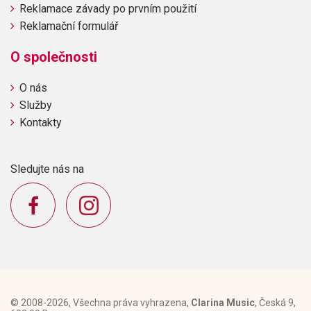
(L'Innocence) /W. H. Squire/
Reklamace závady po prvním použití
Reklamační formulář
O společnosti
O nás
Služby
Kontakty
Sledujte nás na
© 2008-2026, Všechna práva vyhrazena,
Clarina Music
, Česká 9,