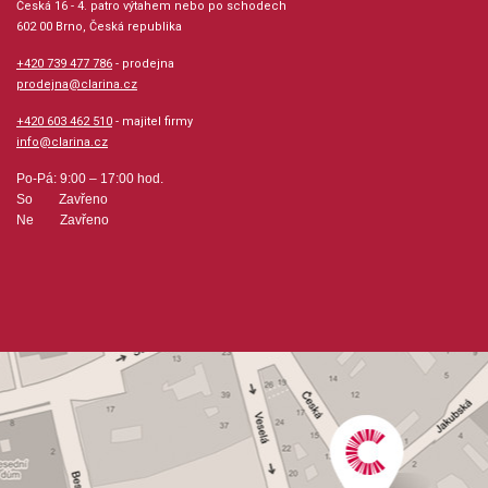
Česká 16 - 4. patro výtahem nebo po schodech
602 00 Brno, Česká republika
Hudební styl: klasická + duchovní hudba
+420 739 477 786
- prodejna
prodejna@clarina.cz
Velikost (rozměr): 23 x 30 cm
+420 603 462 510
- majitel firmy
Počet skladeb: 23
info@clarina.cz
Po-Pá: 9:00 – 17:00 hod.
Počet stran: 47
So Zavřeno
Ne Zavřeno
hudební úprava: melodie / klavír
Obsazení: solo
Odběr minimálně 1 kus
Výrobce: CARL FISCHER