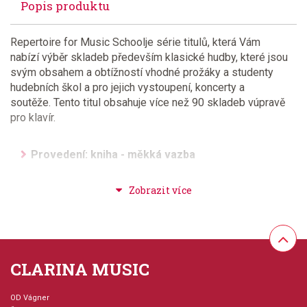
Popis produktu
Repertoire for Music Schoolje série titulů, která Vám
nabízí výběr skladeb především klasické hudby, které jsou
svým obsahem a obtížností vhodné prožáky a studenty
hudebních škol a pro jejich vystoupení, koncerty a
soutěže. Tento titul obsahuje více než 90 skladeb vúpravě
pro klavír.
Provedení: kniha - měkká vazba
Série: Repertoire for Music School
Hudební styl: noty pro hudební školy, klasická +
duchovní hudba
CLARINA MUSIC
Velikost (rozměr): 23 x 30 cm
OD Vágner
Počet skladeb: 92