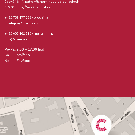
Česká 16 - 4. patro výtahem nebo po schodech
602 00 Brno, Česká republika
Počet stran: 72
+420 739 477 786
- prodejna
prodejna@clarina.cz
hudební úprava: klavír
+420 603 462 510
- majitel firmy
info@clarina.cz
Obsazení: solo
Po-Pá: 9:00 – 17:00 hod.
So Zavřeno
Výrobce: EDITIO MUSICA BUDAPEST Music P
Ne Zavřeno
Obsahuje:
Gavotte (Telemann)Trumpet Minuet (Duncombe)Minuet
(Mozart L.)Allegretto (Telemann)Minuet (Hässler)Allegro
(Telemann)Bourrée (Krieger)Cuckoo (Couperin)Minuet
(Bach)Moderato (Bach Ch.)Andante (Bach)Minuet (Mozart
L.)Minuet (Bach)Bourrée (Mozart L.)Minuet (Bach)Minuet
(Bach)Minuet (Rameau)Sarabande (Pachelbel)Minuet
(Bach)Minuet (Bach)Polonaisa(Bach)Minuet