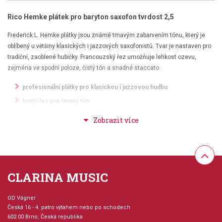
Rico Hemke plátek pro baryton saxofon tvrdost 2,5
Frederick L. Hemke plátky jsou známé tmavým zabarvením tónu, který je
oblíbený u většiny klasických i jazzových saxofonistů. Tvar je nastaven pro
tradiční, zaoblené hubičky. Francouzský řez umožňuje lehkost ozevu,
zejména ve spodní poloze, čistý tón a snadné staccato.
profesionální plátky pro klasickou i jazzovou hudbu
kratší řez pro tmavý tón
vyvážená, jemně silnější špička pro rychlý ozev a artikulaci
výběrové dřevo = stabilní kvalita
Francouzský řez
balení 5 ks
CLARINA MUSIC
OD Vágner
Česká 16 - 4. patro výtahem nebo po schodech
602 00 Brno, Česká republika