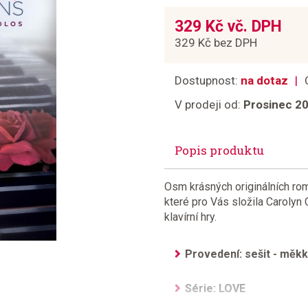
329 Kč vč. DPH
329 Kč bez DPH
Dostupnost:
na dotaz
V prodeji od:
Prosinec 2
Popis produktu
Osm krásných originálních rom
které pro Vás složila Carolyn 
klavírní hry.
Provedení: sešit - měk
Série: LOVE