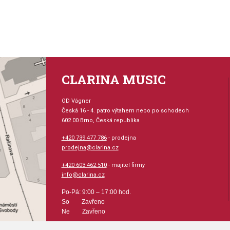
Hudební styl: klasická 
Velikost (rozměr): 23 x
Počet skladeb: 8
CLARINA MUSIC
Počet stran: 31
OD Vágner
Česká 16 - 4. patro výtahem nebo po schodech
hudební úprava: klavír
602 00 Brno, Česká republika
+420 739 477 786
- prodejna
Obsazení: solo
prodejna@clarina.cz
Odběr minimálně 1 kus
+420 603 462 510
- majitel firmy
info@clarina.cz
Výrobce: The Willis Mu
Po-Pá: 9:00 – 17:00 hod.
So Zavřeno
Ne Zavřeno