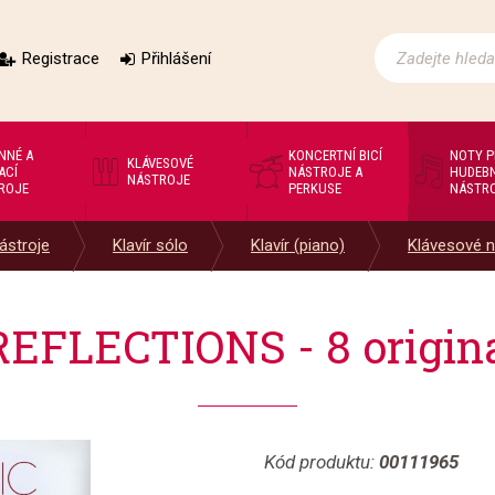
Registrace
Přihlášení
NNÉ A
KONCERTNÍ BICÍ
NOTY 
KLÁVESOVÉ
ACÍ
NÁSTROJE A
HUDEBN
NÁSTROJE
ROJE
PERKUSE
NÁSTR
ástroje
Klavír sólo
Klavír (piano)
Klávesové n
FLECTIONS - 8 original
Kód produktu:
00111965