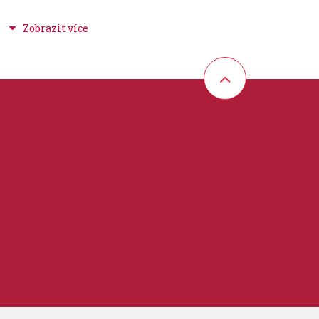
+ duchovní hudba
 30 cm
sic Company