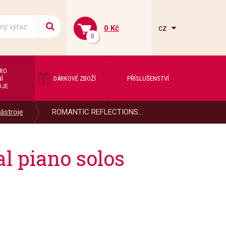
cz
0 Kč
0
PRO
Í
DÁRKOVÉ ZBOŽÍ
PŘÍSLUŠENSTVÍ
OJE
ástroje
ROMANTIC REFLECTIONS...
 piano solos