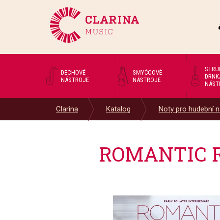
STRU
DECHOVÉ
SMYČCOVÉ
DRNK
NÁSTROJE
NÁSTROJE
NÁST
Clarina
Katalog
Noty pro hudební n
ROMANTIC RE