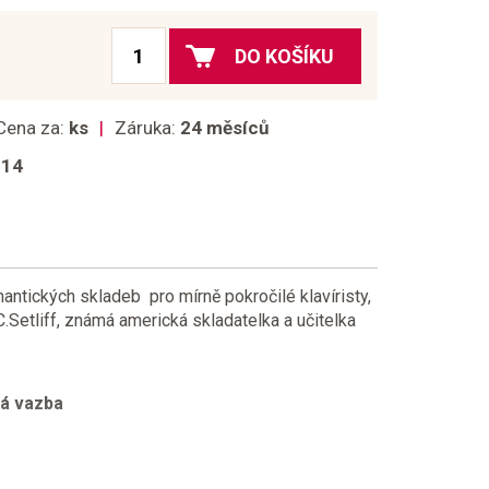
DO KOŠÍKU
Cena za:
ks
Záruka:
24 měsíců
014
antických skladeb pro mírně pokročilé klavíristy,
C.Setliff, známá americká skladatelka a učitelka
ká vazba