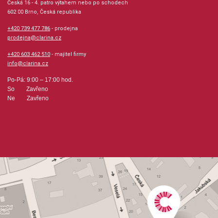
Česká 16 - 4. patro výtahem nebo po schodech
hudba
602 00 Brno, Česká republika
+420 739 477 786
- prodejna
Velikost (rozměr): 23 x 30 cm
prodejna@clarina.cz
+420 603 462 510
- majitel firmy
Počet skladeb: 17
info@clarina.cz
Počet stran: 24
Po-Pá: 9:00 – 17:00 hod.
So Zavřeno
Ne Zavřeno
hudební úprava: melodie
Obsazení: trio
Odběr minimálně 1 kus
Výrobce: ALFRED PUBLISHING CO.,INC.