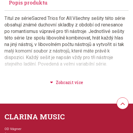
Popis produktu
Titul ze sérieSacred Trios for All.Všechny sešity této série
obsahují známé duchovní skladby z období od renesance
po romantismus vúpravě pro tři nástroje. Jednotlivé sešity
této série lze spolu libovolně kombinovat, hrát každý hlas
na jiný nástroj, v libovolném počtu nástrojů a vytvořit si tak
malý komorní soubor z nástrojů, které máte právě k
dispozici. Každý sešit je napsán vždy pro tři nástroje
stejného ladění. Povedená a velmi variabilní série.
Provedení: sešit - měkká vazba
Série: Sacred Trios for All
Aranžér: Ryden, William
CLARINA MUSIC
Hudební styl: noty pro hudební školy, lidová hudba +
OD Vágner
spirituály + folk + country, klasická + duchovní