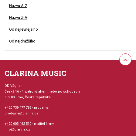
Názvu A-Z
Názvu Z-A
Od nejlevnějšího
Od nejdražšího
CLARINA MUSIC
OD Vágner
Česká 16 - 4. patro výtahem nebo po schodech
602 00 Brno, Česká republika
+420 739 477 786
- prodejna
prodejna@clarina.cz
+420 603 462 510
- majitel firmy
info@clarina.cz