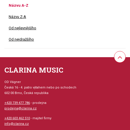
Názvu A-Z
Názvu Z-A
Od nejlevnějšího
Od nejdražšího
CLARINA MUSIC
OD Vágner
Česká 16 - 4. patro výtahem nebo po schodech
602 00 Brno, Česká republika
+420 739 477 786
- prodejna
prodejna@clarina.cz
+420 603 462 510
- majitel firmy
info@clarina.cz