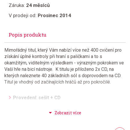
Záruka:
24 měsíců
V prodeji od:
Prosinec 2014
Popis produktu
Mimořádný titul, který Vám nabízí více než 400 cvičení pro
získání úplné kontroly při hraní s paličkami a to s
okamžitým, viditelným výsledkem - výrazným pokrokem ve
Vaší hře na bicí nástroje. K titulu je přiloženo 2x CD, na
kterých naleznete 40 základních sól s doprovodem na CD.
Titul je vhodný od začínajících hráčů až pro pokročilé.
Provedení: sešit + CD
Jazyk: anglicky
Hudební styl: výukové + instruktážní tituly a školy