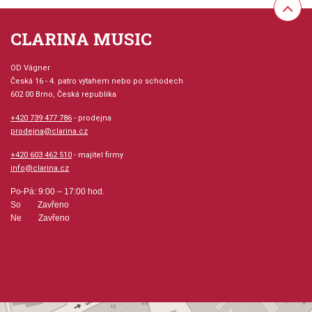
Velikost (rozměr): 23 x 30 cm
CLARINA MUSIC
Počet stran: 160
OD Vágner
Česká 16 - 4. patro výtahem nebo po schodech
602 00 Brno, Česká republika
hudební úprava: bubny
+420 739 477 786
- prodejna
Obsazení: solo
prodejna@clarina.cz
+420 603 462 510
- majitel firmy
Odběr minimálně 1 kus
info@clarina.cz
Po-Pá: 9:00 – 17:00 hod.
Výrobce: ALFRED PUBLISHING CO.,INC.
So Zavřeno
Ne Zavřeno
Obsahuje: