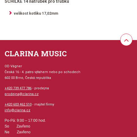
SCHILKE 14 nátrubek pro trubku
velikost kotlíku 17,02mm
CLARINA MUSIC
OD Vágner
Česká 16 - 4. patro výtahem nebo po schodech
602 00 Brno, Česká republika
+420 739 477 786
- prodejna
prodejna@clarina.cz
+420 603 462 510
- majitel firmy
info@clarina.cz
Po-Pá: 9:00 – 17:00 hod.
So Zavřeno
Ne Zavřeno