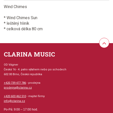
Wind Chimes
* Wind Chimes Sun
* leštěný hliník
* celková délka 80 cm
CLARINA MUSIC
OD Vágner
Česká 16 - 4. patro výtahem nebo po schodech
602 00 Brno, Česká republika
+420 739 477 786
- prodejna
prodejna@clarina.cz
+420 603 462 510
- majitel firmy
info@clarina.cz
Po-Pá: 9:00 – 17:00 hod.