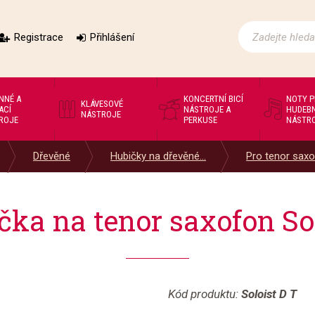
Registrace
Přihlášení
NNÉ A
KONCERTNÍ BICÍ
NOTY 
KLÁVESOVÉ
ACÍ
NÁSTROJE A
HUDEBN
NÁSTROJE
ROJE
PERKUSE
NÁSTR
Dřevěné
Hubičky na dřevěné...
Pro tenor saxof
ka na tenor saxofon Sol
Kód produktu:
Soloist D T