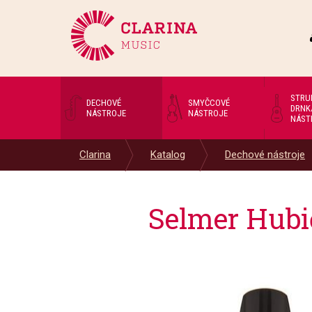
STRU
DECHOVÉ
SMYČCOVÉ
DRNK
NÁSTROJE
NÁSTROJE
NÁST
Clarina
Katalog
Dechové nástroje
Selmer Hubič