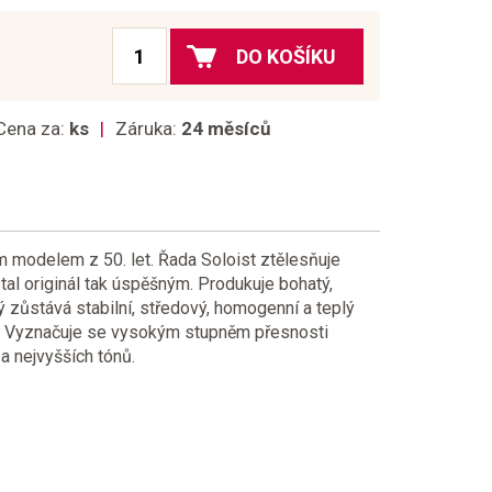
DO KOŠÍKU
Cena za:
ks
Záruka:
24 měsíců
m modelem z 50. let. Řada Soloist ztělesňuje
stal originál tak úspěšným. Produkuje bohatý,
ý zůstává stabilní, středový, homogenní a teplý
ů. Vyznačuje se vysokým stupněm přesnosti
a nejvyšších tónů.