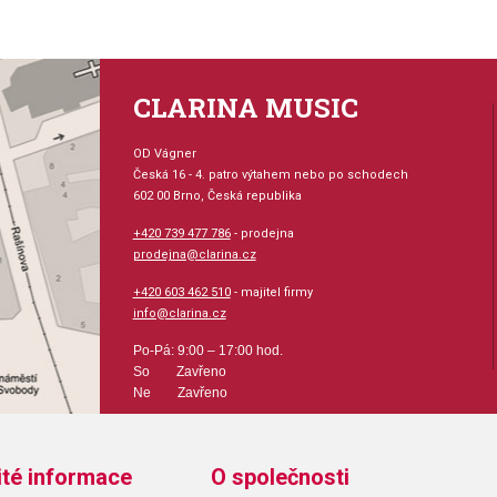
CLARINA MUSIC
OD Vágner
Česká 16 - 4. patro výtahem nebo po schodech
602 00 Brno, Česká republika
+420 739 477 786
- prodejna
prodejna@clarina.cz
+420 603 462 510
- majitel firmy
info@clarina.cz
Po-Pá: 9:00 – 17:00 hod.
So Zavřeno
Ne Zavřeno
ité informace
O společnosti