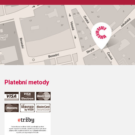
Obsahuje:
SONATA A.3. - A568SONATA A.3. - A636
Platební metody