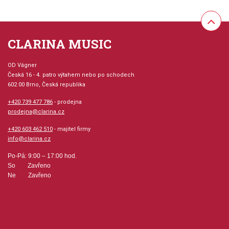
hlasů.
Provedení: sada (partitura + party)
CLARINA MUSIC
Jazyk: anglicky
OD Vágner
Česká 16 - 4. patro výtahem nebo po schodech
602 00 Brno, Česká republika
Hudební styl: klasická + duchovní hudba
+420 739 477 786
- prodejna
prodejna@clarina.cz
Velikost (rozměr): 21 x 30 cm
+420 603 462 510
- majitel firmy
Počet skladeb: 2
info@clarina.cz
Po-Pá: 9:00 – 17:00 hod.
hudební úprava: partitura + party
So Zavřeno
Ne Zavřeno
Obsazení: malý soubor (do 10 hudebníků), kvartet
Výrobce: EDITIO SIMIAE LUDENTES