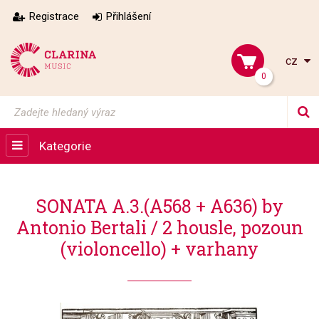
Registrace
Přihlášení
cz
0
Kategorie
SONATA A.3.(A568 + A636) by
Antonio Bertali / 2 housle, pozoun
(violoncello) + varhany