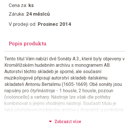
Cena za:
ks
Záruka:
24 měsíců
V prodeji od:
Prosinec 2014
Popis produktu
Tento titul Vám nabízí dvě Sonáty A.3., které byly objeveny v
Kroměřížském hudebním archívu s monogramem AB.
Autorství těchto skladeb je sporné, ale současní
muzikologové připisují autorství skladeb italskému
skladateli Antoniu Bertalimu (1605-1669). Obě sonáty jsou
napsány pro čtyřinástroje - 1 housle, 2 housle, pozoun
(violoncello) a varhany. Nástroje lze však dle potřeby
kombinovat s jinými vhodnými nástroji. Součastí titulu je
také představení hudebního archívu v Kroměříži a podrobné
představení obou skladeb a intepretační poznámky, jak co
nejlépe tyto skladby zahrát se současnými hudebnimi
nástroji. Set obsahuje partituru včetně všech rozepsaných