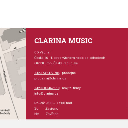
CLARINA MUSIC
OD Vágner
Česká 16 - 4. patro výtahem nebo po schodech
602 00 Brno, Česká republika
+420 739 477 786
- prodejna
prodejna@clarina.cz
+420 603 462 510
- majitel firmy
info@clarina.cz
Po-Pá: 9:00 – 17:00 hod.
So Zavřeno
Ne Zavřeno