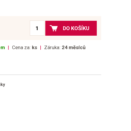
DO KOŠÍKU
dem
Cena za:
ks
Záruka:
24 měsíců
iky