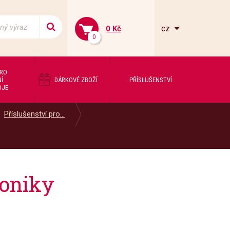
cz
0 Kč
0
PRO
Í
DÁRKOVÉ ZBOŽÍ
PŘÍSLUŠENSTVÍ
OJE
Příslušenství pro...
oniky