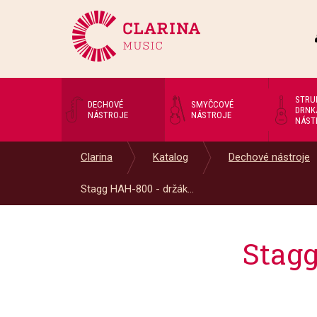
STRU
DECHOVÉ
SMYČCOVÉ
DRNK
NÁSTROJE
NÁSTROJE
NÁST
Clarina
Katalog
Dechové nástroje
Stagg HAH-800 - držák...
Stag