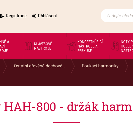
Registrace
Přihlášení
NNÉ A
KONCERTNÍ BICÍ
NOTY 
KLÁVESOVÉ
ACÍ
NÁSTROJE A
HUDEBN
NÁSTROJE
ROJE
PERKUSE
NÁSTR
Ostatní dřevěné dechové...
Foukací harmoniky
g HAH-800 - držák harm