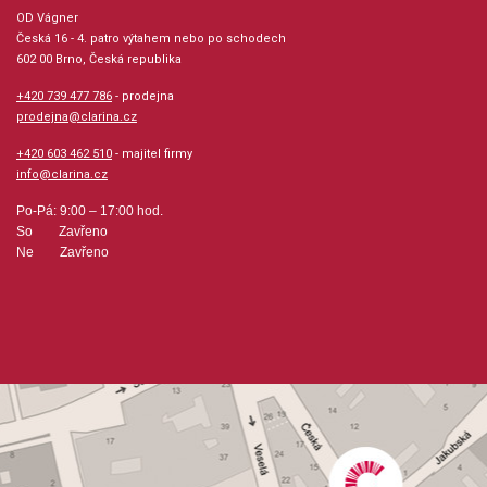
Mary
OD Vágner
Česká 16 - 4. patro výtahem nebo po schodech
602 00 Brno, Česká republika
Jazyk: anglicky
+420 739 477 786
- prodejna
prodejna@clarina.cz
Hudební styl: klasická + duchovní hudba
+420 603 462 510
- majitel firmy
info@clarina.cz
Velikost (rozměr): 23 x 30 cm
Po-Pá: 9:00 – 17:00 hod.
So Zavřeno
Počet skladeb: 15
Ne Zavřeno
Počet stran: 20
hudební úprava: melodie
Obsazení: solo
Odběr minimálně 1 kus