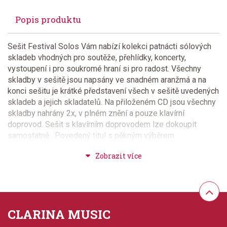
Popis produktu
Sešit Festival Solos Vám nabízí kolekci patnácti sólových
skladeb vhodných pro soutěže, přehlídky, koncerty,
vystoupení i pro soukromé hraní si pro radost. Všechny
skladby v sešitě jsou napsány ve snadném aranžmá a na
konci sešitu je krátké představení všech v sešitě uvedených
skladeb a jejich skladatelů. Na přiloženém CD jsou všechny
skladby nahrány 2x, v plném znění a pouze klavírní
doprovod. Sešit s klavírním doprovodem lze dokoupit
samostatně. Povedený titul s pěkným výběrem
přednesových skladeb.
Provedení: sešit + CD
Série: Standard of Excellence
CLARINA MUSIC
Aranžéři: Pearson, Bruce, Hagedorn, Dave, Elledge,