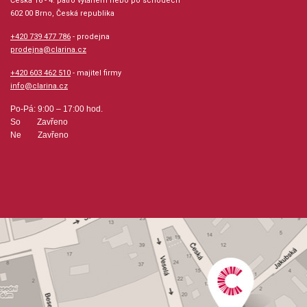
Fuga G dur (Linek Jiří Ignác)
Česká 16 - 4. patro výtahem nebo po schodech
602 00 Brno, Česká republika
Fuga F dur (Vaňhal Jan Křtitel)
Pastorela D dur (Kuchař Jan Křtitel)
+420 739 477 786
- prodejna
Fuga - pastorela C dur (Kopřiva Karel Blažej)
prodejna@clarina.cz
+420 603 462 510
- majitel firmy
info@clarina.cz
Po-Pá: 9:00 – 17:00 hod.
So Zavřeno
Ne Zavřeno