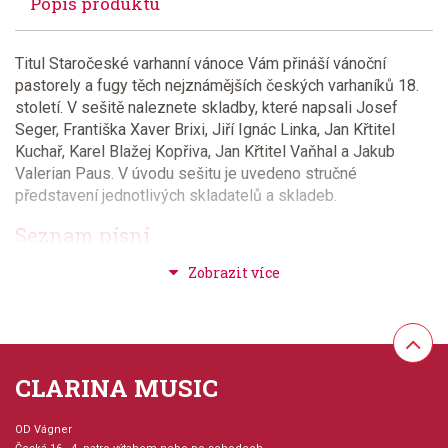
Popis produktu
Titul Staročeské varhanní vánoce Vám přináší vánoční
pastorely a fugy těch nejznámějších českých varhaníků 18.
století. V sešitě naleznete skladby, které napsali Josef
Seger, Františka Xaver Brixi, Jiří Ignác Linka, Jan Křtitel
Kuchař, Karel Blažej Kopřiva, Jan Křtitel Vaňhal a Jakub
Valerian Paus. V úvodu sešitu je uvedeno stručné
představení jednotlivých skladatelů a skladeb.
Seznam písní
Toccata - pastorela D dur a fuga G lydická na téma Narodil
se Kristus Pán (Seger Josef)
Preludium a moll (Seger Josef)
Fuga C dur de tempore Natalis (Seger Josef)
Pastorela C dur (Paus Jakub Valerián)
CLARINA MUSIC
Pastorela C dur (Brixi František Xaver)
Preludium D dur (Brixi František Xaver)
Fuga C dur (Brixi František Xaver)
OD Vágner