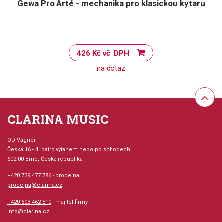
Gewa Pro Arté - mechanika pro klasickou kytaru
426 Kč vč. DPH
na dotaz
CLARINA MUSIC
OD Vágner
Česká 16 - 4. patro výtahem nebo po schodech
602 00 Brno, Česká republika
+420 739 477 786
- prodejna
prodejna@clarina.cz
+420 603 462 510
- majitel firmy
info@clarina.cz