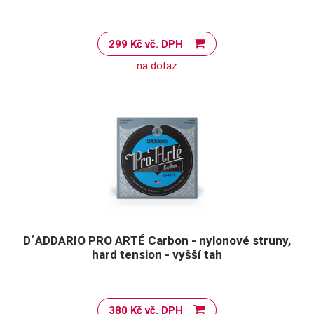
299 Kč vč. DPH
na dotaz
D´ADDARIO PRO ARTÉ Carbon - nylonové struny,
hard tension - vyšší tah
380 Kč vč. DPH