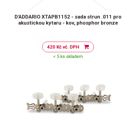
D'ADDARIO XTAPB1152 - sada strun .011 pro
akustickou kytaru - kov, phosphor bronze
420 Kč vč. DPH
< 5 ks skladem