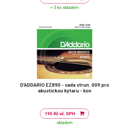
< 5 ks skladem
D'ADDARIO EZ890 - sada strun .009 pro
akustickou kytaru - kov
195 Kč vč. DPH
skladem