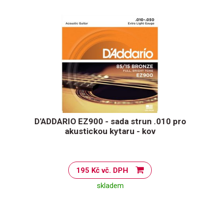
D'ADDARIO EZ900 - sada strun .010 pro
akustickou kytaru - kov
195 Kč vč. DPH
skladem