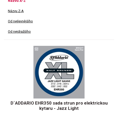
Názvu A-Z
Názvu Z-A
Od nejlevnějšího
Od nejdražšího
D´ADDARIO EHR350 sada strun pro elektrickou
kytaru - Jazz Light