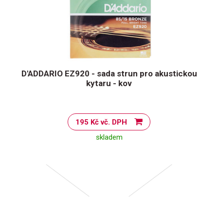
D'ADDARIO EZ920 - sada strun pro akustickou
kytaru - kov
195 Kč vč. DPH
skladem