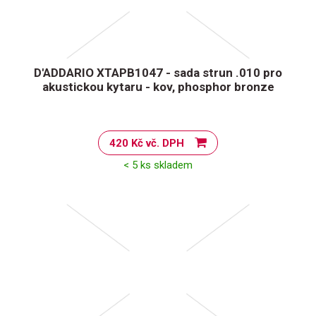
D'ADDARIO XTAPB1047 - sada strun .010 pro
akustickou kytaru - kov, phosphor bronze
420 Kč vč. DPH
< 5 ks skladem