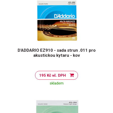
D'ADDARIO EZ910 - sada strun .011 pro
akustickou kytaru - kov
195 Kč vč. DPH
skladem