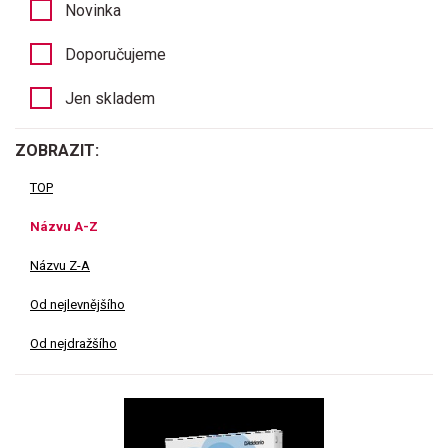
Novinka
Doporučujeme
Jen skladem
ZOBRAZIT:
TOP
Názvu A-Z
Názvu Z-A
Od nejlevnějšího
Od nejdražšího