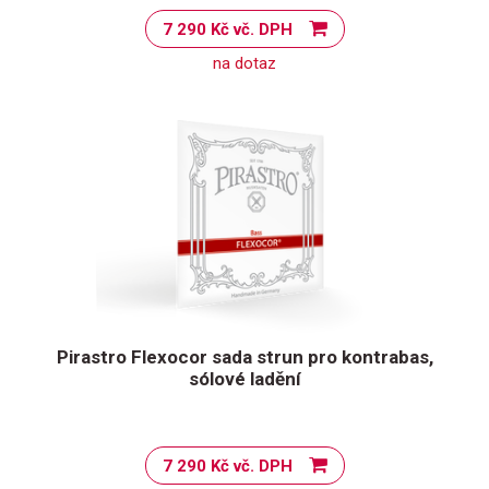
7 290 Kč vč. DPH
na dotaz
Pirastro Flexocor sada strun pro kontrabas,
sólové ladění
7 290 Kč vč. DPH