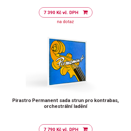
7 390 Kč vč. DPH
na dotaz
Pirastro Permanent sada strun pro kontrabas,
orchestrální ladění
7 790 Kč vč. DPH