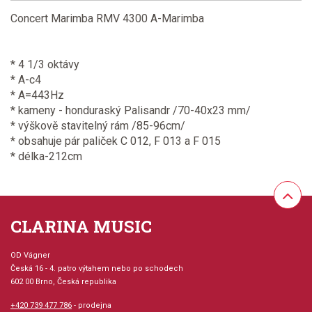
Concert Marimba RMV 4300 A-Marimba
* 4 1/3 oktávy
* A-c4
* A=443Hz
* kameny - honduraský Palisandr /70-40x23 mm/
* výškově stavitelný rám /85-96cm/
* obsahuje pár paliček C 012, F 013 a F 015
* délka-212cm
CLARINA MUSIC
OD Vágner
Česká 16 - 4. patro výtahem nebo po schodech
602 00 Brno, Česká republika
+420 739 477 786
- prodejna