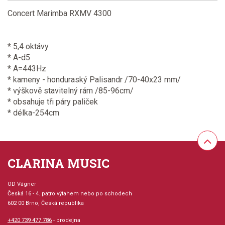
Concert Marimba RXMV 4300
* 5,4 oktávy
* A-d5
* A=443Hz
* kameny - honduraský Palisandr /70-40x23 mm/
* výškově stavitelný rám /85-96cm/
* obsahuje tři páry paliček
* délka-254cm
CLARINA MUSIC
OD Vágner
Česká 16 - 4. patro výtahem nebo po schodech
602 00 Brno, Česká republika
+420 739 477 786
- prodejna