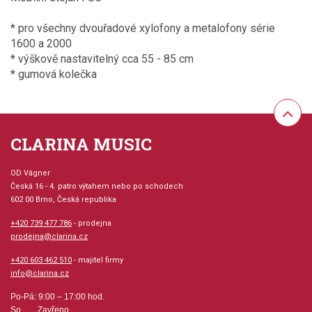
* pro všechny dvouřadové xylofony a metalofony série
1600 a 2000
* výškově nastavitelný cca 55 - 85 cm
* gumová kolečka
CLARINA MUSIC
OD Vágner
Česká 16 - 4. patro výtahem nebo po schodech
602 00 Brno, Česká republika
+420 739 477 786
- prodejna
prodejna@clarina.cz
+420 603 462 510
- majitel firmy
info@clarina.cz
Po-Pá: 9:00 – 17:00 hod.
So Zavřeno