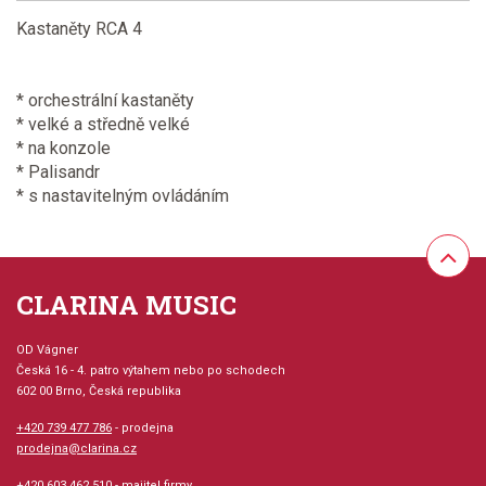
Kastaněty RCA 4
* orchestrální kastaněty
* velké a středně velké
* na konzole
* Palisandr
* s nastavitelným ovládáním
CLARINA MUSIC
OD Vágner
Česká 16 - 4. patro výtahem nebo po schodech
602 00 Brno, Česká republika
+420 739 477 786
- prodejna
prodejna@clarina.cz
+420 603 462 510
- majitel firmy