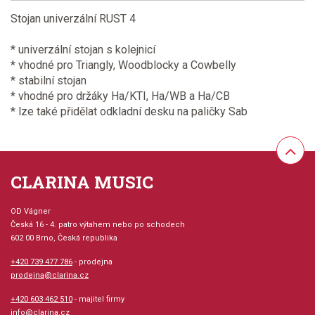
Stojan univerzální RUST 4
* univerzální stojan s kolejnicí
* vhodné pro Triangly, Woodblocky a Cowbelly
* stabilní stojan
* vhodné pro držáky Ha/KTI, Ha/WB a Ha/CB
* lze také přidělat odkladní desku na paličky Sab
CLARINA MUSIC
OD Vágner
Česká 16 - 4. patro výtahem nebo po schodech
602 00 Brno, Česká republika
+420 739 477 786
- prodejna
prodejna@clarina.cz
+420 603 462 510
- majitel firmy
info@clarina.cz