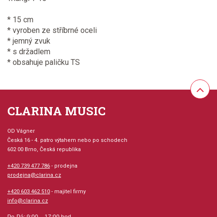
* 15 cm
* vyroben ze stříbrné oceli
* jemný zvuk
* s držadlem
* obsahuje paličku TS
CLARINA MUSIC
OD Vágner
Česká 16 - 4. patro výtahem nebo po schodech
602 00 Brno, Česká republika
+420 739 477 786
- prodejna
prodejna@clarina.cz
+420 603 462 510
- majitel firmy
info@clarina.cz