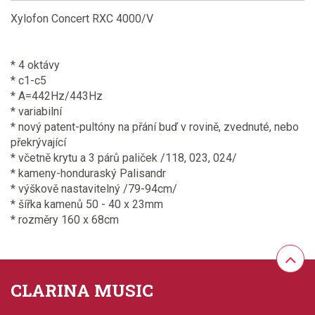
Xylofon Concert RXC 4000/V
* 4 oktávy
* c1-c5
* A=442Hz/443Hz
* variabilní
* nový patent-pultóny na přání buď v rovině, zvednuté, nebo
překrývající
* včetně krytu a 3 párů paliček /118, 023, 024/
* kameny-honduraský Palisandr
* výškově nastavitelný /79-94cm/
* šířka kamenů 50 - 40 x 23mm
* rozměry 160 x 68cm
CLARINA MUSIC