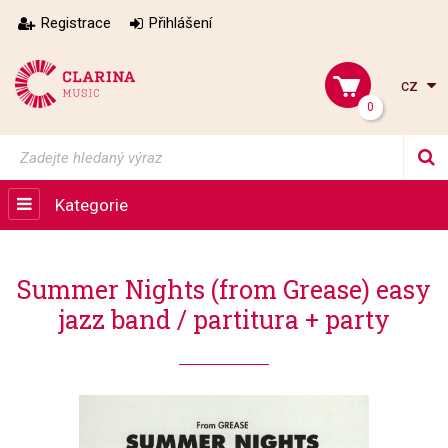
Registrace
Přihlášení
cz
0
Kategorie
Summer Nights (from Grease) easy
jazz band / partitura + party