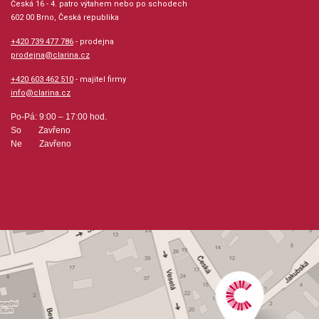
Česká 16 - 4. patro výtahem nebo po schodech
602 00 Brno, Česká republika
Hudební styl: populární + rocková hudba, jazz +
+420 739 477 786
- prodejna
blues + ragtime + swing
prodejna@clarina.cz
+420 603 462 510
- majitel firmy
Velikost (rozměr): 23 x 30 cm
info@clarina.cz
Počet skladeb: 1
Po-Pá: 9:00 – 17:00 hod.
So Zavřeno
Ne Zavřeno
hudební úprava: partitura + party
Obsazení: band&orchestr
Odběr minimálně 1 kus
Výrobce: Hal Leonard Corporation