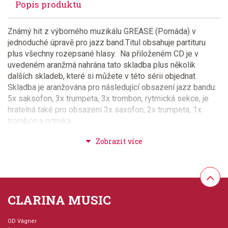
Popis produktu
Známý hit z výborného muzikálu GREASE (Pomáda) v
jednoduché úpravě pro jazz band.Titul obsahuje partituru
plus všechny rozepsané hlasy. Na přiloženém CD je v
uvedeném aranžmá nahrána tato skladba plus několik
dalších skladeb, které si můžete v této sérii objednat.
Skladba je aranžována pro následující obsazení jazz bandu:
5x saksofon, 3x trumpeta, 3x trombon, rytmická sekce, je
hratelná také pro obsazení 3x saxofon, 2x trumpeta, 1x
trombon a rytmika.
Provedení: sada (partitura + party) + CD
Série: Discovery Jazz Series
CLARINA MUSIC
Aranžér: Berry, John
OD Vágner
Jazyk: anglicky