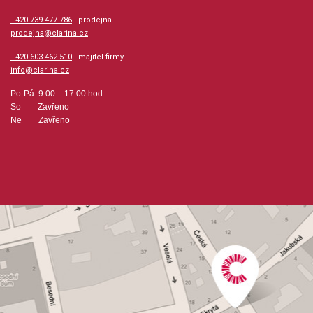
Počet skladeb: 1
+420 739 477 786
- prodejna
prodejna@clarina.cz
Počet stran: 13
+420 603 462 510
- majitel firmy
info@clarina.cz
hudební úprava: sborová partitura / klavír / akordy
Po-Pá: 9:00 – 17:00 hod.
So Zavřeno
Obsazení: sbor, kvartet
Ne Zavřeno
Odběr minimálně 3 kusy
Výrobce: Hal Leonard Corporation
Obsahuje:
Sunny