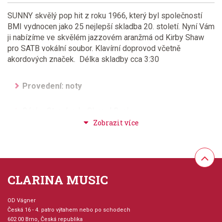
SUNNY skvělý pop hit z roku 1966, který byl společností
BMI vydnocen jako 25 nejlepší skladba 20. století. Nyní Vám
ji nabízíme ve skvělém jazzovém aranžmá od Kirby Shaw
pro SATB vokální soubor. Klavírní doprovod včetně
akordových značek. Délka skladby cca 3:30
Provedení: noty
Série: Standards Choral Series
Aranžér: Shaw, Kirby
Hudební styl: populární + rocková hudba, jazz +
blues + ragtime + swing, evergreeny + oblíbené
CLARINA MUSIC
melodie
OD Vágner
Velikost (rozměr): 17 x 27 cm
Česká 16 - 4. patro výtahem nebo po schodech
602 00 Brno, Česká republika