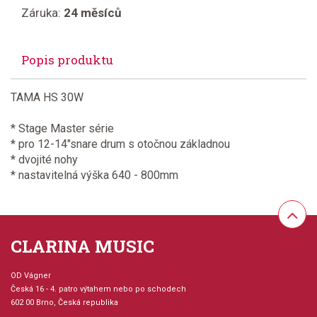
Záruka:
24 měsíců
Popis produktu
TAMA HS 30W
* Stage Master série
* pro 12-14"snare drum s otočnou základnou
* dvojité nohy
* nastavitelná výška 640 - 800mm
CLARINA MUSIC
OD Vágner
Česká 16 - 4. patro výtahem nebo po schodech
602 00 Brno, Česká republika