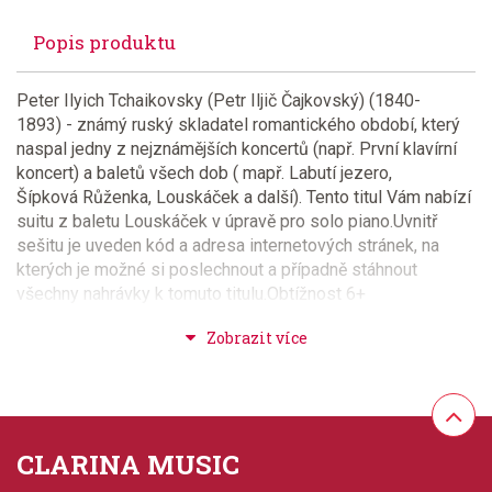
Popis produktu
Peter Ilyich Tchaikovsky (Petr Iljič Čajkovský) (1840-
1893) - známý ruský skladatel romantického období, který
naspal jedny z nejznámějších koncertů (např. První klavírní
koncert) a baletů všech dob ( mapř. Labutí jezero,
Šípková Růženka, Louskáček a další). Tento titul Vám nabízí
suitu z baletu Louskáček v úpravě pro solo piano.Uvnitř
sešitu je uveden kód a adresa internetových stránek, na
kterých je možné si poslechnout a případně stáhnout
všechny nahrávky k tomuto titulu.Obtížnost 6+
Provedení: sešit + Audio online
Série: Schirmer Performance Editions
CLARINA MUSIC
Aranžér: Edwards, Matthew