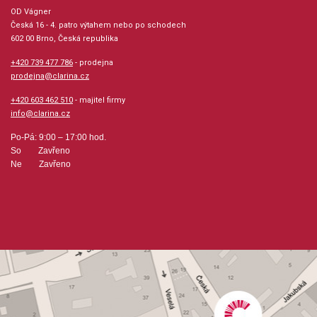
OD Vágner
Jazyk: anglicky
Česká 16 - 4. patro výtahem nebo po schodech
602 00 Brno, Česká republika
Hudební styl: noty pro hudební školy, klasická +
+420 739 477 786
- prodejna
duchovní hudba, evergreeny + oblíbené melodie
prodejna@clarina.cz
+420 603 462 510
- majitel firmy
Velikost (rozměr): 23 x 30 cm
info@clarina.cz
Počet skladeb: 8
Po-Pá: 9:00 – 17:00 hod.
So Zavřeno
Ne Zavřeno
Počet stran: 47
hudební úprava: klavír
Obsazení: solo
Odběr minimálně 1 kus
Výrobce: SCHIRMER, Inc.