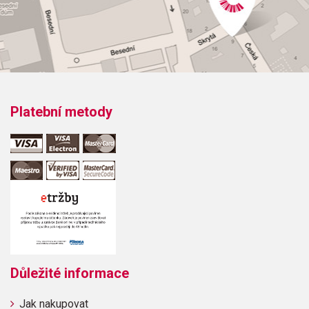
Obsahuje:
Miniature OvertureMarchDance of the Candy FairyRussian
Dance,'Trepak'Arab DanceChinese DanceDance of the
Reed-FlutesWaltz of the Flowers
Platební metody
Důležité informace
Jak nakupovat