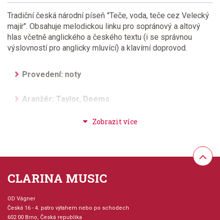
Tradiční česká národní píseň "Teče, voda, teče cez Velecký
majír". Obsahuje melodickou linku pro sopránový a altový
hlas včetně anglického a českého textu (i se správnou
výslovností pro anglicky mluvící) a klavírní doprovod.
Provedení: noty
Aranžér: Taylor, Deems
Hudební styl: lidová hudba + spirituály + folk +
country
Velikost (rozměr): 17 x 27 cm
CLARINA MUSIC
Počet skladeb: 1
OD Vágner
Počet stran: 16
Česká 16 - 4. patro výtahem nebo po schodech
602 00 Brno, Česká republika