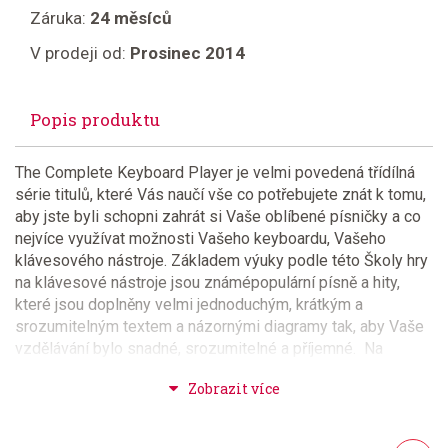
Záruka:
24 měsíců
V prodeji od:
Prosinec 2014
Popis produktu
The Complete Keyboard Player je velmi povedená třídílná
série titulů, které Vás naučí vše co potřebujete znát k tomu,
aby jste byli schopni zahrát si Vaše oblíbené písničky a co
nejvíce využívat možnosti Vašeho keyboardu, Vašeho
klávesového nástroje. Základem výuky podle této Školy hry
na klávesové nástroje jsou známépopulární písně a hity,
které jsou doplněny velmi jednoduchým, krátkým a
srozumitelným textem a názornými diagramy tak, aby Vaše
vzdělávání bylo snadné, srozumitelné a příjemné. Na
přiloženém CD jsou nahrány "play-along" písně uvedené v
sešitě a to dvakrát, v plném znění a pouze doprovod pro
Vaši hru. Tituly série The Complete Keyboard Player patří
mezi nejprodávanější tituly anglického nakladatelství