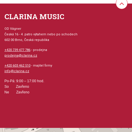
WISE publications.
CLARINA MUSIC
Provedení: sešit + CD
OD Vágner
Série: The Complete Keyboard Player, Noty
Česká 16 - 4. patro výtahem nebo po schodech
doškoly
602 00 Brno, Česká republika
+420 739 477 786
- prodejna
Aranžér: Baker, Kenneth
prodejna@clarina.cz
+420 603 462 510
- majitel firmy
Jazyk: anglicky
info@clarina.cz
Po-Pá: 9:00 – 17:00 hod.
Hudební styl: výukové + instruktážní tituly a školy,
So Zavřeno
populární + rocková hudba
Ne Zavřeno
Velikost (rozměr): 23 x 30 cm
Počet skladeb: 15