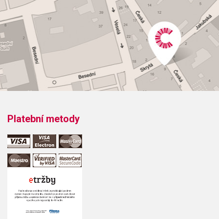
Počet stran: 48
hudební úprava: zpěv / akordy
Obsazení: solo
Odběr minimálně 1 kus
Výrobce: WISE PUBLICATIONS
Platební metody
Obsahuje:
White Rose Of AthensBye Bye LoveBad Moon RisingOne
More NightRio GrandeBlowin' In The WindMr. Tambourine
ManWhere Have All The Flowers Gone?YellowImagineDoo
Wah Diddy DiddySeasons In The SunAny Dream Will DoCan
You Feel The Love TonightLet It Be