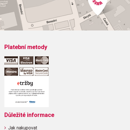
BethlehemThe Twelve Days Of ChristmasGaudeteNoel!
Sus Troupe Chanteresse
Platební metody
Důležité informace
Jak nakupovat