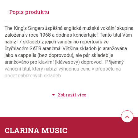
Popis produktu
The King's Singersúspěšná anglická mužská vokální skupina
založena v roce 1968 a dodnes koncertující. Tento titul Vám
nabízí 7 skladeb z jejich vánočního repertoáru ve
čtyřhlasém SATB aranžmá. Většina skladeb je aranžována
jako a cappella (bez doprovodu), ale pár skladeb je
aranžováno pro klavírní (klávesový) doprovod. Příjemný
vánoční titul, který nabízí výhodnou cenu v přepočtu na
počet nabízených skladeb.
Provedení: sešit - měkká vazba
Série: The King's Singers
Hudební styl: vánoční hudba
CLARINA MUSIC