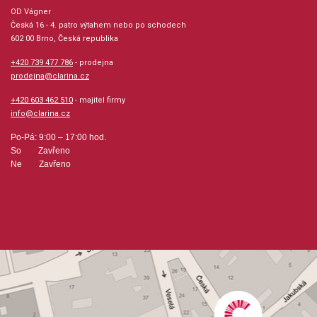
Velikost (rozměr): 17 x 27 cm
OD Vágner
Česká 16 - 4. patro výtahem nebo po schodech
Počet skladeb: 7
602 00 Brno, Česká republika
+420 739 477 786
- prodejna
Počet stran: 58
prodejna@clarina.cz
+420 603 462 510
- majitel firmy
hudební úprava: sborová partitura / klavír, sborová
info@clarina.cz
partitura / a cappella
Po-Pá: 9:00 – 17:00 hod.
So Zavřeno
Obsazení: sbor, kvartet
Ne Zavřeno
Odběr minimálně 3 kusy
Výrobce: Hal Leonard Corporation
Obsahuje:
The GiftBoar's Head CarolJoy To The WorldO Little Town Of