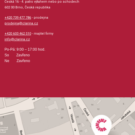
Česká 16 - 4. patro výtahem nebo po schodech
602 00 Brno, Česká republika
Série: THE REAL BOOK
+420 739 477 786
- prodejna
prodejna@clarina.cz
Hudební styl: populární + rocková hudba, lidová
+420 603 462 510
- majitel firmy
hudba + spirituály + folk + country, jazz + blues +
info@clarina.cz
ragtime + swing, balady + romatika + lyrika +
svatby
Po-Pá: 9:00 – 17:00 hod.
So Zavřeno
Ne Zavřeno
Velikost (rozměr): 22 x 29cm
Počet skladeb: 398
Počet stran: 462
hudební úprava: melodie / akordy
Obsazení: solo