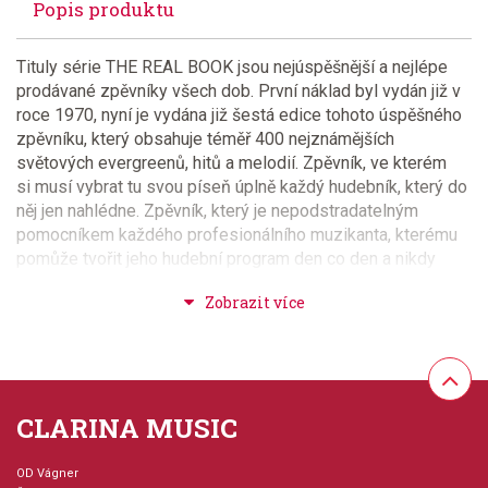
Popis produktu
Tituly série THE REAL BOOK jsou nejúspěšnější a nejlépe
prodávané zpěvníky všech dob. První náklad byl vydán již v
roce 1970, nyní je vydána již šestá edice tohoto úspěšného
zpěvníku, který obsahuje téměř 400 nejznámějších
světových evergreenů, hitů a melodií. Zpěvník, ve kterém
si musí vybrat tu svou píseň úplně každý hudebník, který do
něj jen nahlédne. Zpěvník, který je nepodstradatelným
pomocníkem každého profesionálního muzikanta, kterému
pomůže tvořit jeho hudební program den co den a nikdy
nebude stejný. Všechny skladby jsou ve zpěvníku v
provedení melodická linka a akordové značky. Zpěvníky jsou
vydány ve čtyřech provedeních C / Bb / Eb a C hlas pro
nástroje hrající v basovém klíči. Stačí jen vybrat zpěvníky dle
nástrojů ve Vaší hudební skupině a rázem máte téměř
nevyčerpatelný zdroj písní pro vytvoření Vašeho hudebního
CLARINA MUSIC
repertoáru.
OD Vágner
Provedení: kniha - měkká vazba