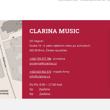
CLARINA MUSIC
OD Vágner
Česká 16 - 4. patro výtahem nebo po schodech
602 00 Brno, Česká republika
+420 739 477 786
- prodejna
prodejna@clarina.cz
+420 603 462 510
- majitel firmy
info@clarina.cz
Po-Pá: 9:00 – 17:00 hod.
So Zavřeno
Ne Zavřeno