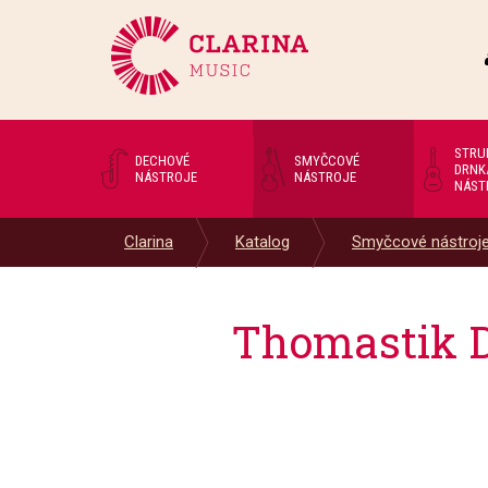
STRU
DECHOVÉ
SMYČCOVÉ
DRNK
NÁSTROJE
NÁSTROJE
NÁST
Clarina
Katalog
Smyčcové nástroj
Thomastik D