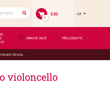
cz
0 Kč
0
PRO
Í
DÁRKOVÉ ZBOŽÍ
PŘÍSLUŠENSTVÍ
OJE
inant struna...
 violoncello