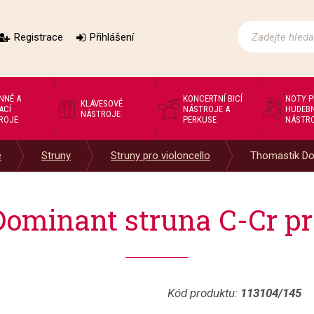
Registrace
Přihlášení
NNÉ A
KONCERTNÍ BICÍ
NOTY 
KLÁVESOVÉ
ACÍ
NÁSTROJE A
HUDEBN
NÁSTROJE
ROJE
PERKUSE
NÁSTR
e
Struny
Struny pro violoncello
Thomastik Dom
ominant struna C-Cr pro
Kód produktu:
113104/145