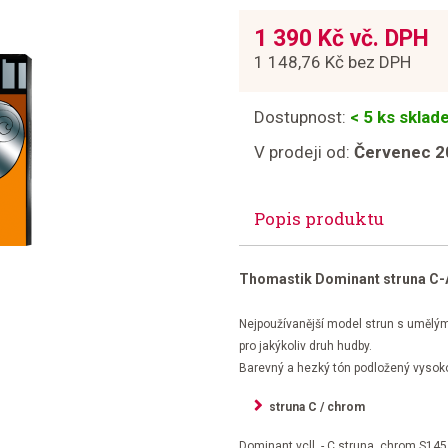
1 390 Kč vč. DPH
1 148,76 Kč bez DPH
Dostupnost:
< 5 ks skla
V prodeji od:
Červenec 2
Popis produktu
Thomastik Dominant struna C-A
Nejpoužívanější model strun s umělým
pro jakýkoliv druh hudby.
Barevný a hezký tón podložený vysokou
struna C / chrom
Dominant vcll. - C struna, chrom S145