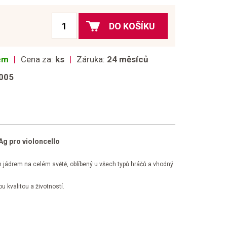
DO KOŠÍKU
dem
Cena za:
ks
Záruka:
24 měsíců
005
g pro violoncello
 jádrem na celém světě, oblíbený u všech typů hráčů a vhodný
 kvalitou a životností.