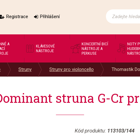
Registrace
Přihlášení
NNÉ A
KONCERTNÍ BICÍ
NOTY 
KLÁVESOVÉ
ACÍ
NÁSTROJE A
HUDEBN
NÁSTROJE
ROJE
PERKUSE
NÁSTR
e
Struny
Struny pro violoncello
Thomastik Dom
ominant struna G-Cr pro
Kód produktu:
113103/144