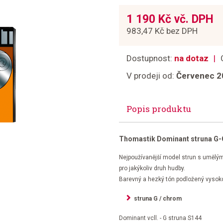
1 190 Kč vč. DPH
983,47 Kč bez DPH
Dostupnost:
na dotaz
V prodeji od:
Červenec 2
Popis produktu
Thomastik Dominant struna G-C
Nejpoužívanější model strun s umělým
pro jakýkoliv druh hudby.
Barevný a hezký tón podložený vysokou
struna G / chrom
Dominant vcll. - G struna S144