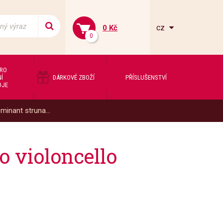
cz
0 Kč
0
PRO
Í
DÁRKOVÉ ZBOŽÍ
PŘÍSLUŠENSTVÍ
OJE
inant struna...
 violoncello