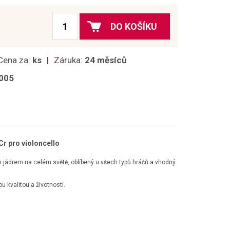
DO KOŠÍKU
Cena za:
ks
Záruka:
24 měsíců
005
r pro violoncello
 jádrem na celém světě, oblíbený u všech typů hráčů a vhodný
 kvalitou a životností.