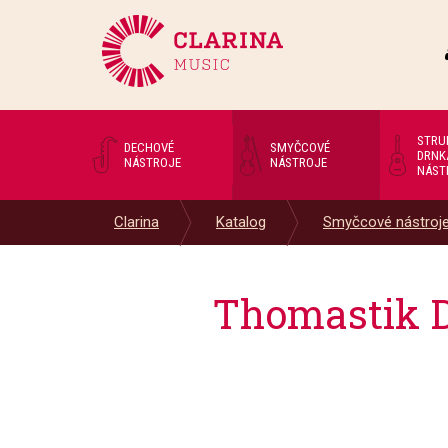
STRU
DECHOVÉ
SMYČCOVÉ
DRNK
NÁSTROJE
NÁSTROJE
NÁST
Clarina
Katalog
Smyčcové nástroj
Thomastik D