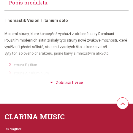
Popis produktu
Thomastik Vision Titanium solo
Moderní struny, které koncepčně vychází z oblíbené sady Dominant.
Použitím moderních slitin získaly tyto struny nové zvukové možnosti, které
využívají i přední sólisté, studenti vysokých škol a konzervatoří
Sytý tón sólového charakteru, jasné barvy s množstvím alikvotů.
struna E / titan
struna A / Aluminium
struna D / stříbro
struna G / stříbro
Thomastik Vision Titanium solo - VIT 100
CLARINA MUSIC
OD Vágner