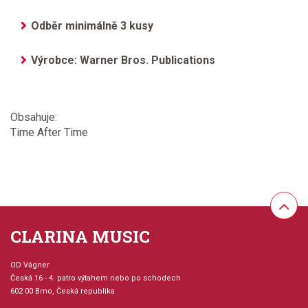
Odběr minimálně 3 kusy
Výrobce: Warner Bros. Publications
Obsahuje:
Time After Time
CLARINA MUSIC
OD Vágner
Česká 16 - 4. patro výtahem nebo po schodech
602 00 Brno, Česká republika