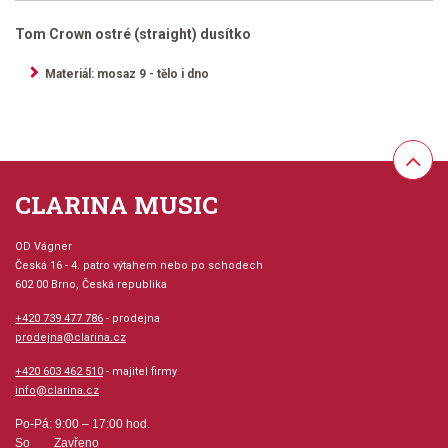
Tom Crown ostré (straight) dusítko
Materiál: mosaz 9 - tělo i dno
CLARINA MUSIC
OD Vágner
Česká 16 - 4. patro výtahem nebo po schodech
602 00 Brno, Česká republika
+420 739 477 786
- prodejna
prodejna@clarina.cz
+420 603 462 510
- majitel firmy
info@clarina.cz
Po-Pá: 9:00 – 17:00 hod.
So Zavřeno